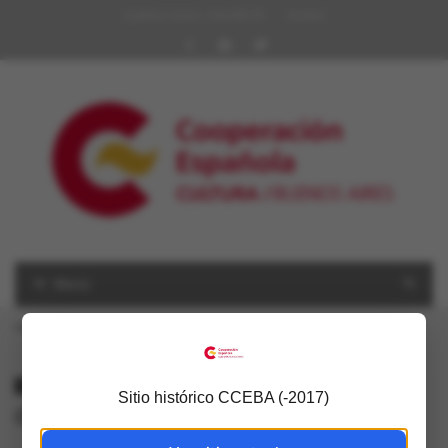
Quiénes somos | Red AECID
Archivo
Menú
USTED ESTÁ AQUÍ
Inicio
»
desarrollo cultural
ALL POSTS TAGGED
Sitio histórico CCEBA (-2017)
desarrollo cultural