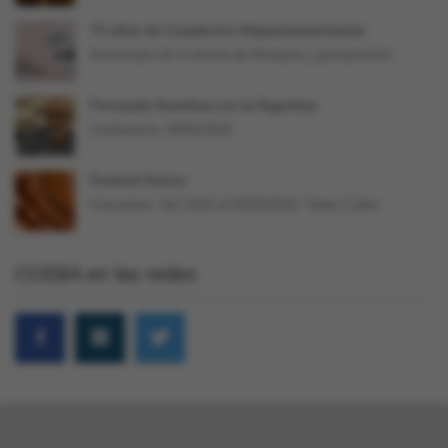
70 años de Cuadernos Hispanoamericanos
Aniversario de la revista de literatura y pensamiento
Fernando Aramburu en la Argentina
Conferencia. 09/02/2018
Festival Únicos
Conciertos. Del 21/02 al 02/03/2018. Teatro Colón
CCEBA en las redes