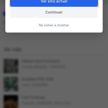
Ver sitio actual
Continuar
CIENCIA
PUBLICACIONES ONLINE
Cosecharás tu ciencia
No volver a mostrar
Ciencia, Tecnología y Desarrollo Cultural, Red de CCE Aecid. 2010
Ver más
Editatón Arte+Feminismo
Jornada Wikipedia. 17/03/2018.
Movilidad PICE 2018
Cierre: 31/03/2018
Fuel Fandango
Concierto. 05/04/2018. Niceto Club