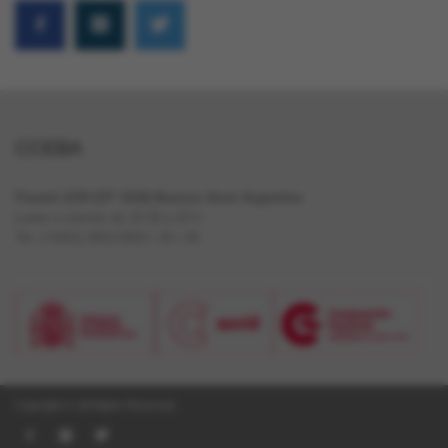
CCEBA
Paraná 1159 (CP 1018) Buenos Aires Argentina
Lunes a viernes de 10.30 a 20 h
Tel. (+5411) 4812-0024 / 25 / 26
Copyright ©, All Rights Reserved.