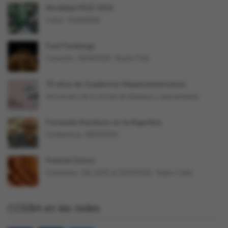
Movilidad PICE 2018
Cierre: 31/03/2018
Fuel Fandango
Concierto. 05/04/2018. Niceto Club
70 años de Cuadernos Hispanoamericanos
Aniversario de la revista de literatura y pensamiento
Fernando Aramburu en la Argentina
Conferencia. 09/02/2018
Festival Únicos
Conciertos. Del 21/02 al 02/03/2018. Teatro Colón
CCEBA en las redes