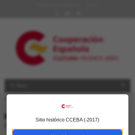
Quiénes somos | Red AECID
Archivo
Menú
USTED ESTÁ AQUÍ
Inicio
»
diseño
ALL POSTS TAGGED
Sitio histórico CCEBA (-2017)
diseño