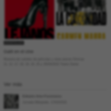
GACETILLAS
Gatti en el cine
Muestra de carteles de películas y otras piezas fílmicas
11, 12, 17, 18, 19, 24, 25 y 26/04/2015 Teatro Dante
Ver más
Editatón Arte+Feminismo
Jornada Wikipedia. 17/03/2018.