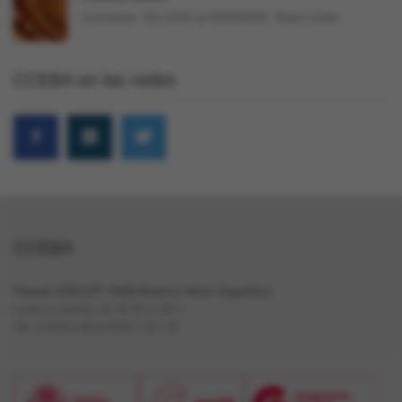
Conciertos. Del 21/02 al 02/03/2018. Teatro Colón
CCEBA en las redes
CCEBA
Paraná 1159 (CP 1018) Buenos Aires Argentina
Lunes a viernes de 10.30 a 20 h
Tel. (+5411) 4812-0024 / 25 / 26