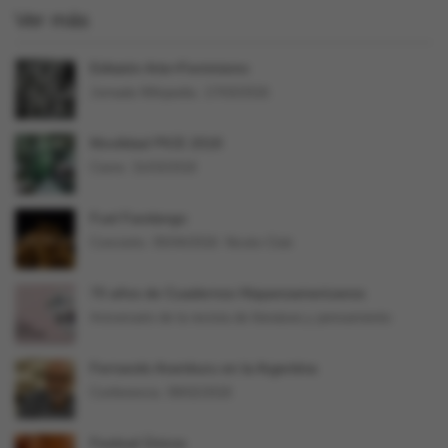
Ver más
Editatón Arte+Feminismo
Jornada Wikipedia. 17/03/2018.
Movilidad PICE 2018
Cierre: 31/03/2018
Fuel Fandango
Concierto. 05/04/2018. Niceto Club
70 años de Cuadernos Hispanoamericanos
Aniversario de la revista de literatura y pensamiento
Fernando Aramburu en la Argentina
Conferencia. 09/02/2018
Festival Únicos