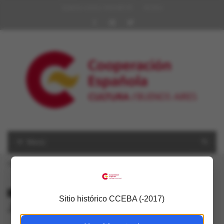
Quiénes somos | Red AECID
Archivo
Menú
USTED ESTÁ AQUÍ
Inicio
»
Juan Gatti
ALL POSTS TAGGED
Sitio histórico CCEBA (-2017)
Juan Gatti