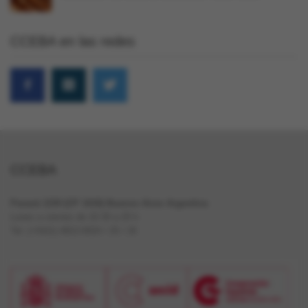
CCEBA en las redes
CCEBA
Paraná 1159 (CP 1018) Buenos Aires Argentina
Lunes a viernes de 10.30 a 20 h
Tel. (+5411) 4812-0024 / 25 / 26