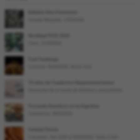
Editatón Arte+Feminismo
Jornada Wikipedia. 17/03/2018.
Movilidad PICE 2018
Cierre: 31/03/2018
Fuel Fandango
Concierto. 05/04/2018. Niceto Club
70 años de Cuadernos Hispanoamericanos
Aniversario de la revista de literatura y pensamiento
Fernando Aramburu en la Argentina
Conferencia. 09/02/2018
Festival Únicos
Conciertos. Del 21/02 al 02/03/2018. Teatro Colón