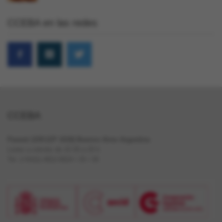
CCEBA en las redes
CCEBA
Paraná 1159 (CP 1018) Buenos Aires Argentina
Lunes a viernes de 10.30 a 20 h
Tel. (+5411) 4812-0024 / 25 / 26