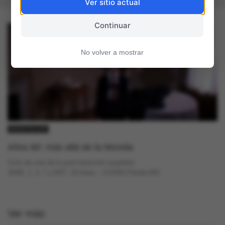
Ver sitio actual
Continuar
No volver a mostrar
GACETILLAS
Años 80: más allá de la Movida
Ciclo de cine de la post-transición española
30/06, 1, 3, 7 y 8/07, 19 horas – CCEBA Florida 943
Ver más