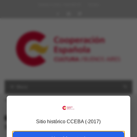
Quiénes somos | Red AECID
Archivo
Menú
USTED ESTÁ AQUÍ
Inicio
»
Mariano Mestman
ALL POSTS TAGGED
Sitio histórico CCEBA (-2017)
Mariano Mestman