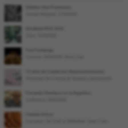
Editatón Arte+Feminismo
Jornada Wikipedia. 17/03/2018.
Movilidad PICE 2018
Cierre: 31/03/2018
Fuel Fandango
Concierto. 05/04/2018. Niceto Club
70 años de Cuadernos Hispanoamericanos
Aniversario de la revista de literatura y pensamiento
Fernando Aramburu en la Argentina
Conferencia. 09/02/2018
Festival Únicos
Conciertos. Del 21/02 al 02/03/2018. Teatro Colón