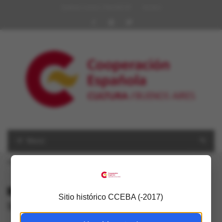
Quiénes somos | Red AECID
Archivo
Menú
USTED ESTÁ AQUÍ
Inicio
»
teatro; dramaturgia
ALL POSTS TAGGED
Sitio histórico CCEBA (-2017)
teatro; dramaturgia