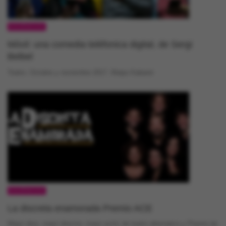
ESCÉNICAS
Móvil: una comedia teléfonica digital, de Sergi
Belbel
Teatro. Octubre y noviembre 2017. Maipo Kabaret
ESCÉNICAS
La discreta enamorada Premio ACE
Mejor obra, mejor director, mejor actriz de teatro alternativo y Premio de