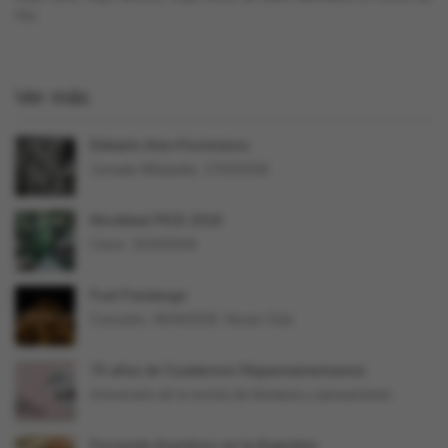
Oro
Ver más
Editatón Arte+Feminismo
Jornada Wikipedia. 17/03/2018.
Movilidad PICE 2018
Cierre: 31/03/2018
Fuel Fandango
Concierto. 05/04/2018. Niceto Club
70 años de Cuadernos Hispanoamericanos
Aniversario de la revista de literatura y pensamiento
Fernando Aramburu en la Argentina