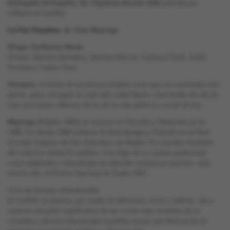
Embajada de España, Av. Figueroa Alcorta 3102
(entrada por
c/Mariscal Castilla)
La Paz Perpetua
, de Juan Mayorga
Dirige: Guillermo Heras.
Actúan: Mariano Mandetta, Mariano Mazzei, Gustavo Pardi, Julián
Pucheta y Carlos Sims
Sinopsis
. A través de sucesivas pruebas a las que son sometidos tres
perros, para conseguir el codiciado collar blanco, trasciende uno de los
más acuciantes dilemas éticos de la vida política y social de hoy.
Mayorga
(Madrid, 1965) se licenció en Filosofía y Matemáticas en
1988. Es desde 1998 profesor de Dramaturgia y Filosofía en la Real
Escuela Superior de Arte Dramático de Madrid. Es miembro fundador
del colectivo teatral El astillero. A lo largo de su carrera profesional
como adaptador y dramaturgo ha obtenido numerosos premios, este
mismo año, el Premio Nacional de Teatro 2007.
Ciclo de lecturas dramatizadas
El CCEBA se plantea, por medio de diferentes ciclos y talleres, dar a
conocer una parte significativa de las voces más recientes de la
compleja y diversa dramaturgia española actual, que disfruta de un