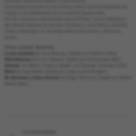
momento sumamente prolífico y efervescente.
Este proyecto permite el acercamiento entre la escritura dramática de
España y los profesionales de la ciudad de Buenos Aires.
Por ello, los textos seleccionados por el CCEBA, con la colaboración
del Instituto Nacional de las Artes Escénicas y de la Música (INAEM),
serán confrontados con la mirada artística de actores y directores
locales
Textos, autores, directores
La paz perpetua
de Juan Mayorga, dirigida por Guillermo Heras
Münchhausen
de Lucia Vilanova, dirigida por Ana Alvarado (
ver+
)
Ushuaia
de Alberto Conejero, dirigida por Alejandro Tantanian (2016)
Móvil
de Sergi Belbel, dirigida por Jorge Azurmendi (
ver+
)
De tiburones y otras rémoras
de Sergio Villanueva, dirigida por Marina
Wainer (
ver+
)
ACTIVIDAD ANTERIOR