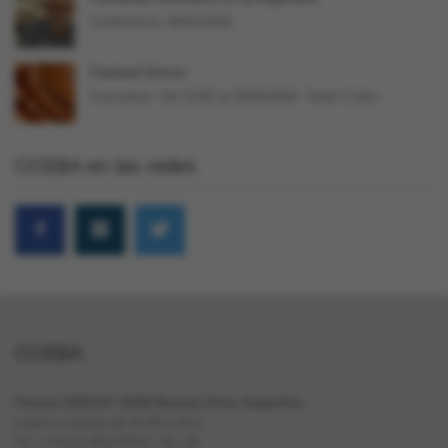
Conferencia. 09/02/2018
Festival Únicos
Conciertos. Del 21/02 al 02/03/2018. Teatro Colón
CCEBA en las redes
CCEBA
Paraná 1159 (CP 1018) Buenos Aires Argentina
Lunes a viernes de 10.30 a 20 h
Tel. (+5411) 4812-0024 / 25 / 26