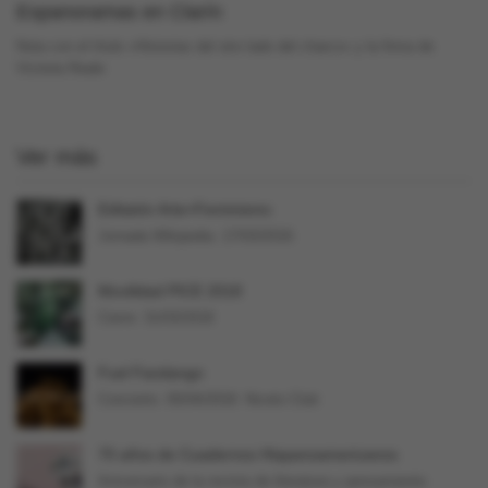
Espanoramas en Clarín
Nota con el título «Historias del otro lado del charco» y la firma de
Victoria Reale
Ver más
Editatón Arte+Feminismo
Jornada Wikipedia. 17/03/2018.
Movilidad PICE 2018
Cierre: 31/03/2018
Fuel Fandango
Concierto. 05/04/2018. Niceto Club
70 años de Cuadernos Hispanoamericanos
Aniversario de la revista de literatura y pensamiento