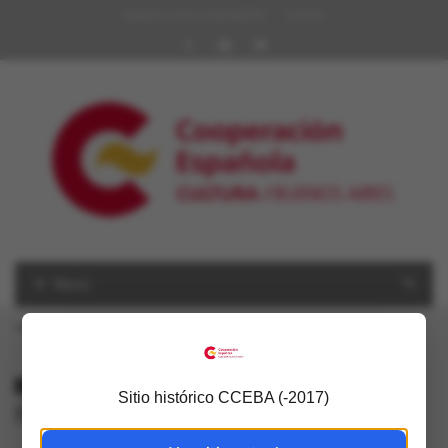
Quiénes somos | Red AECID
Archivo
Menú
USTED ESTÁ AQUÍ
Inicio
»
Ñ
ALL POSTS TAGGED
Sitio histórico CCEBA (-2017)
Ñ