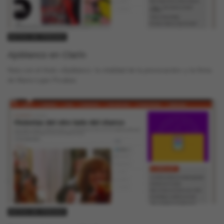
NOTAS DE PRENSA
Ajoblanco en Clarín
Nota con el título «Ajoblanco: la vitalidad de la provocación» y la firma
de María Lujan Picabea
NOTAS DE PRENSA