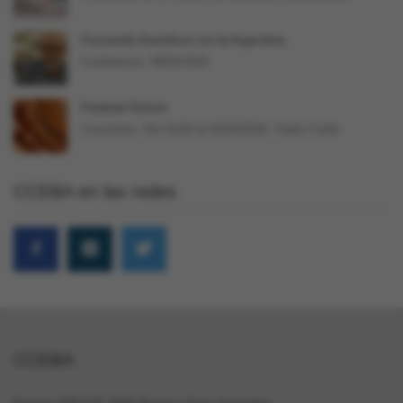
Fernando Aramburu en la Argentina
Conferencia. 09/02/2018
Festival Únicos
Conciertos. Del 21/02 al 02/03/2018. Teatro Colón
CCEBA en las redes
CCEBA