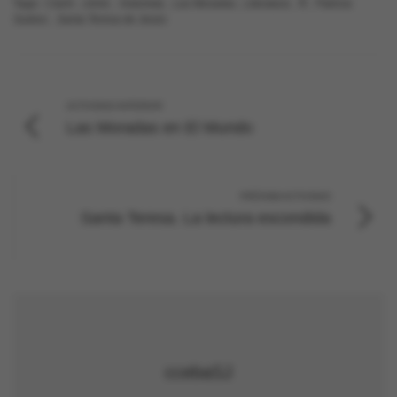
Tags:
Clarín
,
cómic
,
historieta
,
Las Moradas
,
Literatura
,
Ñ
,
Patricia
Suárez
,
Santa Teresa de Jesús
ACTIVIDAD ANTERIOR
Las Moradas en El Mundo
PRÓXIMA ACTIVIDAD
Santa Teresa. La lectura escondida
ccebaSJ