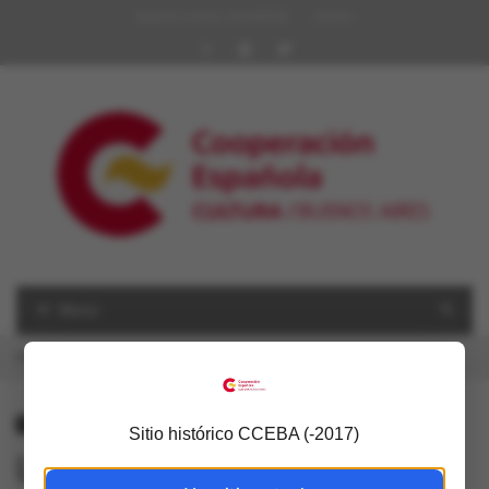
Quiénes somos | Red AECID
Archivo
Menú
USTED ESTÁ AQUÍ
Inicio
»
Notas de prensa
»
Las Moradas en Clarín
NOTAS DE PRENSA
Sitio histórico CCEBA (-2017)
Las Moradas en Clarín