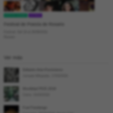
APOYO CCEBA
LETRAS
Festival de Poesía de Rosario
Festival. Del 19 al 25/09/2016
Rosario
Ver más
Editatón Arte+Feminismo
Jornada Wikipedia. 17/03/2018.
Movilidad PICE 2018
Cierre: 31/03/2018
Fuel Fandango