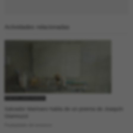
Actividades relacionadas
POETAS LEEN POESÍA
Salvador Marinaro habla de un poema de Joaquín
Giannuzzi
Perplejidades del amanecer