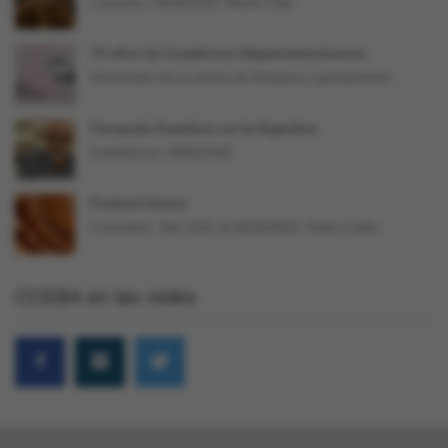
Concierto. 05/04/2018. Niceto Club
70 años de Cuadernos Hispanoamericanos
Aniversario de la revista de literatura y pensamiento
Fernando Aramburu en la Argentina
Conferencia. 09/02/2018
Festival Únicos
Conciertos. Del 21/02 al 02/03/2018. Teatro Colón
CCEBA en las redes