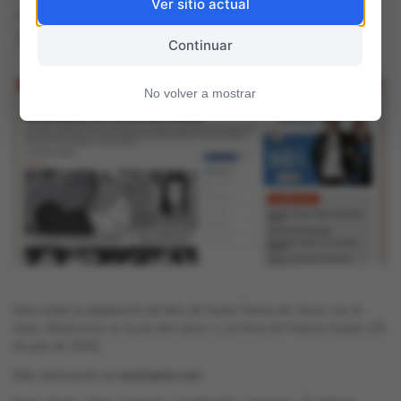
Ver sitio actual
29 julio, 2015
93
0
Continuar
No volver a mostrar
Nota sobre la adaptación del libro de Santa Teresa de Jesús con el
título «Misticismo en la era del cómic» y la firma de Patricia Suárez (29
de julio de 2015).
Más información en
revistaenie.com