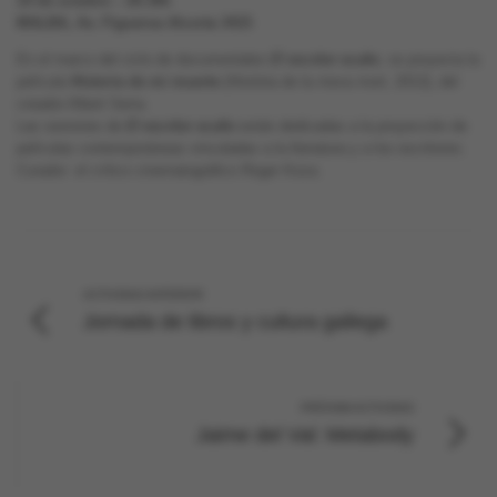
19 de octubre – 20.30h
MALBA, Av. Figueroa Alcorta 3415
En el marco del ciclo de documentales
El escritor oculto
, se proyecta la
película
Historia de mi muerte
(Història de la meva mort, 2013), del
creador Albert Serra.
Las sesiones de
El escritor oculto
están dedicadas a la proyección de
películas contemporáneas vinculadas a la literatura y a los escritores.
Curador: el crítico cinematográfico Roger Koza.
ACTIVIDAD ANTERIOR
Jornada de libros y cultura gallega
PRÓXIMA ACTIVIDAD
Jaime del Val: Metabody