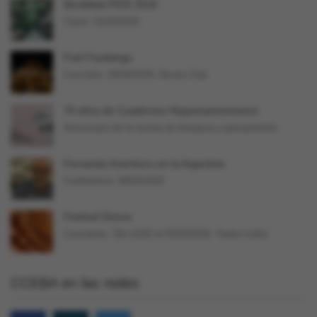
Movilidad PICE 2018
Cierre: 31/03/2018
Fuel Fandango
Concierto. 05/04/2018. Niceto Club
70 años de Cuadernos Hispanoamericanos
Aniversario de la revista de literatura y pensamiento
Fernando Aramburu en la Argentina
Conferencia. 09/02/2018
Festival Únicos
Conciertos. Del 21/02 al 02/03/2018. Teatro Colón
CCEBA en las redes