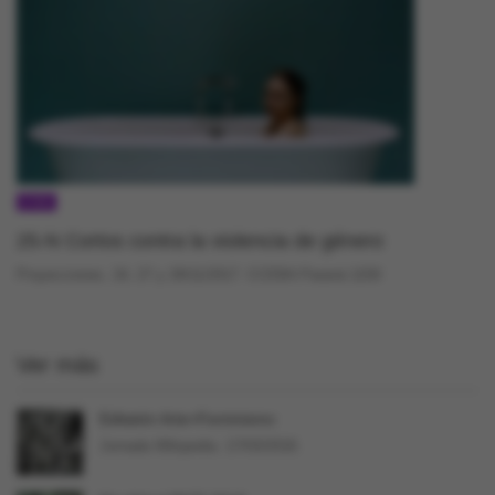
CINE
25-N Cortos contra la violencia de género
Proyecciones. 24, 27 y 29/11/2017. CCEBA Paraná 1159
Ver más
Editatón Arte+Feminismo
Jornada Wikipedia. 17/03/2018.