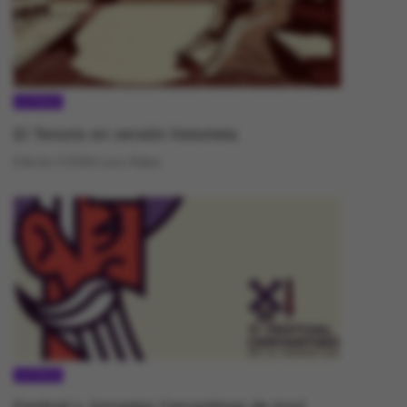
LETRAS
El Tenorio en versión historieta
Edición CCEBA-Loco Rabia
LETRAS