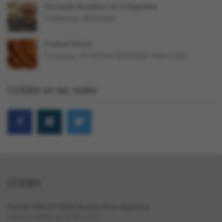
Fernando Aramburu en la Argentina
Conferencia. 09/02/2018
Festival Únicos
Conciertos. Del 21/02 al 02/03/2018. Teatro Colón
CCEBA en las redes
CCEBA
Paraná 1159 (CP 1018) Buenos Aires Argentina
Lunes a viernes de 10.30 a 20 h