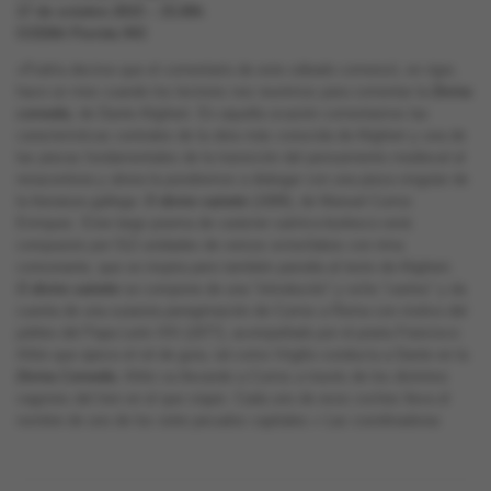
17 de octubre 2015 – 15.00h
CCEBA Florida 943
«Podría decirse que el comentario de este sábado comenzó, en rigor,
hace un mes cuando los lectores nos reunimos para comentar la
Divina
comedia
, de Dante Alighieri. En aquella ocasión comentamos las
características centrales de la obra más conocida de Alighieri y una de
las piezas fundamentales de la transición del pensamiento medieval al
renacentista y ahora la pondremos a dialogar con una pieza singular de
la literatura gallega:
O divino sainete
(1888), de Manuel Curros
Enríquez. Este largo poema de carácter satírico-burlesco está
compuesto por 512 unidades de versos octosílabos con rima
consonante, que se inspira pero también parodia al texto de Alighieri.
O divino sainete
se compone de una “introdución” y ocho “cantos” y da
cuenta de una suùesta peregrinación de Curros a Roma con motivo del
jubileo del Papa León XIII (1877), acompañado por el poeta Francisco
Añón que ejerce el rol de guía, tal como Virgilio conducía a Dante en la
Divina Comedia
. Añón va llevando a Curros a través de los distintos
vagones del tren en el que viajan. Cada uno de esos coches lleva el
nombre de uno de los siete pecados capitales.» Las coordinadoras