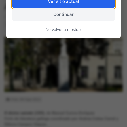
Ver sitio actual
Aires
Continuar
17 octubre, 2015
90
0
No volver a mostrar
Foto: Alf-Vigo-2012
O divino sainete
(1888), de Manuel Curros Enríquez
Ciclo de literatura gallega coordinado por Andrea Cobas Carral y
Débora Campos Váquez.