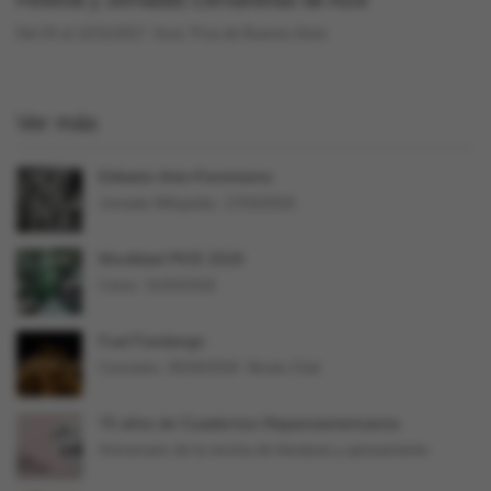
Festival y Jornadas Cervantinas de Azul
Del 03 al 12/11/2017. Azul, Pcia de Buenos Aires
Ver más
Editatón Arte+Feminismo
Jornada Wikipedia. 17/03/2018.
Movilidad PICE 2018
Cierre: 31/03/2018
Fuel Fandango
Concierto. 05/04/2018. Niceto Club
70 años de Cuadernos Hispanoamericanos
Aniversario de la revista de literatura y pensamiento