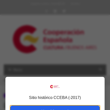
Quiénes somos | Red AECID
Archivo
Menú
USTED ESTÁ AQUÍ
Inicio
»
Letras
»
Lectores galegos en Bos Aires
LETRAS
Sitio histórico CCEBA (-2017)
Lectores galegos en Bos