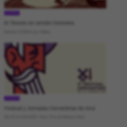
LETRAS
El Tenorio en versión historieta
Edición CCEBA-Loco Rabia
LETRAS
Festival y Jornadas Cervantinas de Azul
Del 03 al 12/11/2017. Azul, Pcia de Buenos Aires