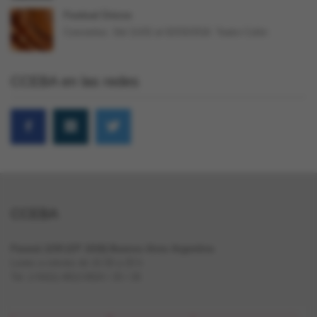
Festival Únicos
Conciertos. Del 21/02 al 02/03/2018. Teatro Colón
CCEBA en las redes
CCEBA
Paraná 1159 (CP 1018) Buenos Aires Argentina
Lunes a viernes de 10.30 a 20 h
Tel. (+5411) 4812-0024 / 25 / 26