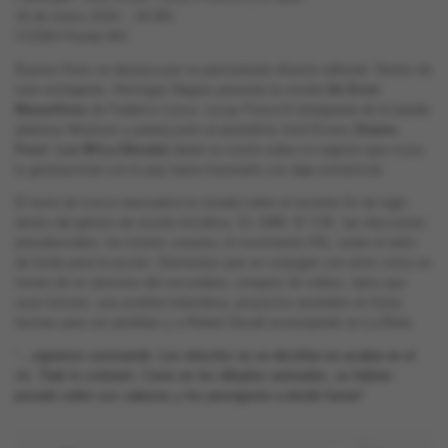
16 de marzo 2016 – 19.00h
CCEBA Florida 943
Buenos Aires se destaca por su permanente efusión editorial. Dentro de
este emergente, Hormigas Negras presenta la novela
Un Error
Maravilloso
de Federico Lisica. Lucas Finocchi (integrante de la banda
platense Mostruo! y poeta) junto al periodista José Esses (
Siamo
Fuori
,
Los 80-La Década
) darán su visión sobre un registro que cruza
lo generacional con lo pop hasta fusionarlo con algo existencial.
El texto de Lisica reactualiza la mirada sobre el reciente fin de siglo
dentro del género de novela iniciática. Es 1999. El Y2K, las elecciones
presidenciales, los tickets canasta, el movimiento 501, serán el telón
de fondo para la acción. Elementos que se conjugan con otros como un
torneo de ex alumnos del secundario, sinopsis de videos, tipos que
usan kimono, una azafata holandesa, proyectos anotados en listas
hechas para ser perdidas y a Robert Duvall aconsejando en La Biela.
“
…siguieron caminando. Los refucilos no se decidían en acabar en el
río. Todo lo contrario. Como en los dibujitos animados, se habían
posado sobre sus cabezas y los perseguían a donde fueran
”