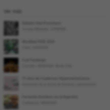
Ver más
Editatón Arte+Feminismo
Jornada Wikipedia. 17/03/2018.
Movilidad PICE 2018
Cierre: 31/03/2018
Fuel Fandango
Concierto. 05/04/2018. Niceto Club
70 años de Cuadernos Hispanoamericanos
Aniversario de la revista de literatura y pensamiento
Fernando Aramburu en la Argentina
Conferencia. 09/02/2018