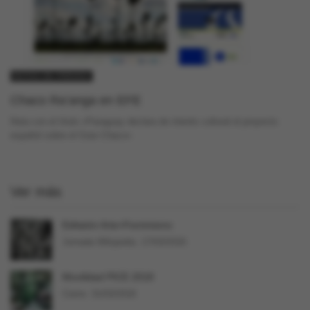
NOTAS DE PRENSA
Chaco Ra’anga en EFE
Nota con el título «Paraguay declara de interés cultural el proyecto
español sobre el Gran Chaco»
Ver más
Editatón Arte+Feminismo
Jornada Wikipedia. 17/03/2018.
Movilidad PICE 2018
Cierre: 31/03/2018