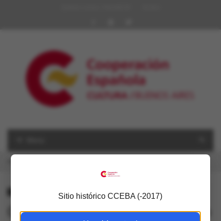
Quiénes somos | Red AECID
Archivo
Menú
USTED ESTÁ AQUÍ
Inicio
»
Notas de prensa
»
Chaco Ra’anga en El Mundo
NOTAS DE PRENSA
Sitio histórico CCEBA (-2017)
Chaco Ra’anga en El Mundo