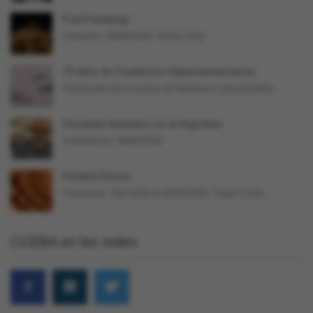
Fuel Fandango
Concierto. 05/04/2018. Niceto Club
70 años de Cuadernos Hispanoamericanos
Aniversario de la revista de literatura y pensamiento
Fernando Aramburu en la Argentina
Conferencia. 09/02/2018
Festival Únicos
Conciertos. Del 21/02 al 02/03/2018. Teatro Colón
CCEBA en las redes