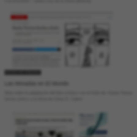
4 al 6/11/2015 – Santa Cruz de la Sierra (Bolivia)
NOTAS DE PRENSA
Las Moradas en El Mundo
Nota sobre la adaptación del libro místico con el título de «Santa Teresa
hecha cómic» y la firma de César G. Calero