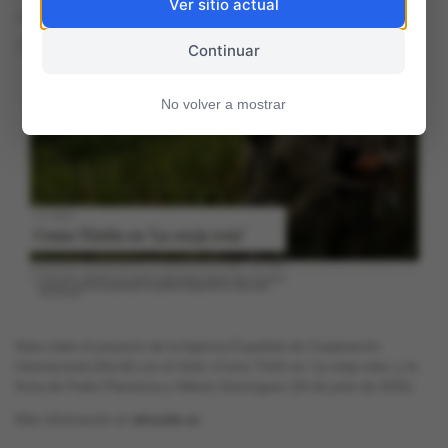
Ver sitio actual
24 junio, 2015
63
0
Continuar
No volver a mostrar
Nota sobre el proyecto de la Agencia Española de Cooperación
Internacional (Aecid) con el título «Como Tintín en ‘La oreja rota» y la
firma de Pedro Plasencia y Alberto Domínguez (24 de junio de 2015).
Más información en
elmundo.es