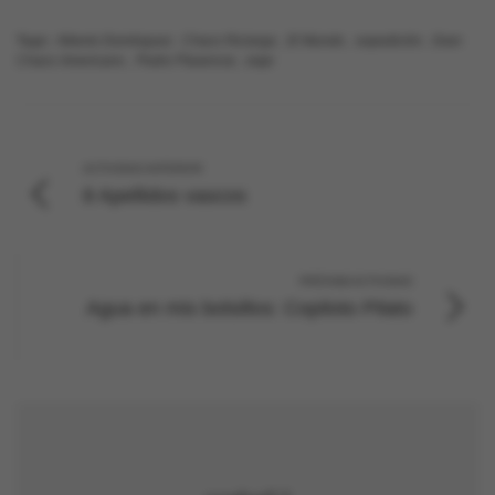
Tags:
Alberto Domínguez
,
Chaco Ra'anga
,
El Mundo
,
expedición
,
Gran
Chaco Americano
,
Pedro Plasencia
,
viaje
ACTIVIDAD ANTERIOR
8 Apellidos vascos
PRÓXIMA ACTIVIDAD
Agua en mis bolsillos: Copiloto Pilato