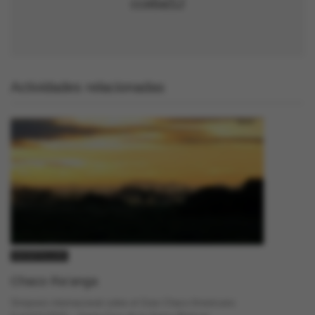
ccebaSJ
Actividades relacionadas
GACETILLAS
Chaco Ra’anga
Simposio internacional sobre el Gran Chaco Americano