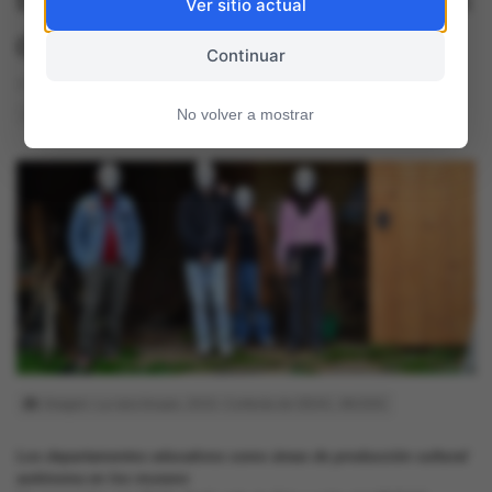
Ver sitio actual
de Belén Solá
Continuar
29 julio, 2016
No volver a mostrar
166
0
Imagen: La rara troupe, 2015. Cortesía de DEAC, MUSAC
Los departamentos educativos como áreas de producción cultural
autónoma en los museos