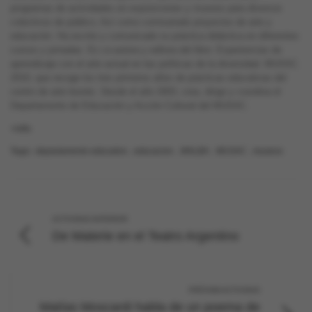
programas de actividades en exposiciones y museos para diversos
colectivos de público, Así como comisariado proyectos de arte y
educación. Ha escrito y comunicado su práctica didáctica en diferentes
cursos y jornadas. Es co-autora y editora del libro: Experiencias de
aprendizaje con el arte actual en las políticas de la diversidad. MUSAC.
2010, que recoge los tres primeros años de prácticas educativas del
centro de arte leonés. Desde el año 2003, crea, dirige y coordina el
Departamento de Educación y Acción Cultural del MUSAC.
+info
Tags:
departamento educativo
,
educacion
,
MALBA
,
MUSAC
,
museos
ACTIVIDAD ANTERIOR
De Materie en el Teatro Argentino
PRÓXIMA ACTIVIDAD
Matías Moscardi habla de un poema de