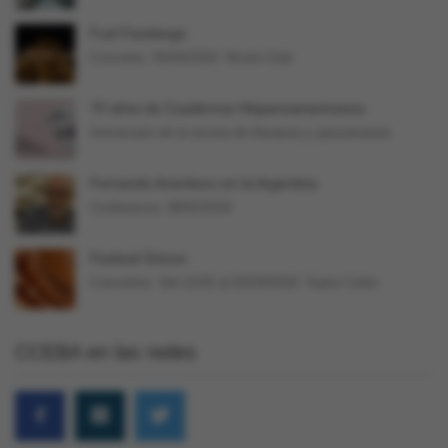
Fuel Fandango
Concierto. 05/04/2018. Niceto Club
70 años de Cuadernos Hispanoamericanos
Aniversario de la revista de literatura y pensamiento
Fernando Aramburu en la Argentina
Conferencia. 09/02/2018
Festival Únicos
Conciertos. Del 21/02 al 02/03/2018. Teatro Colón
CCEBA en las redes