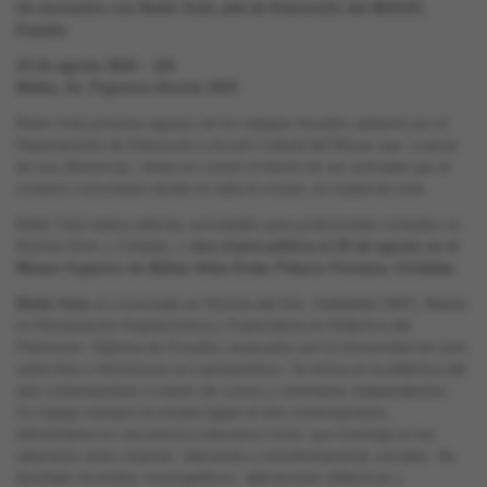
Un encuentro con Belén Solá, jefa de Educación del MUSAC,
España
19 de agosto 2016 – 11h
Malba, Av. Figueroa Alcorta 3415
Belén Solá presenta algunos de los trabajos llevados adelante por el
Departamento de Educación y Acción Cultural del Musac que, a pesar
de sus diferencias, tienen en común el hecho de ser activados por el
contexto comunitario donde se halla el museo, la ciudad de León.
Belén Solá realiza además actividades para profesionales invitados en
Buenos Aires y Córdoba; y
otra charla pública el 25 de agosto en el
Museo Superior de Bellas Artes Evita, Palacio Ferreyra, Córdoba.
Belén Sola
es Licenciada en Historia del Arte, (Valladolid 1997), Master
en Restauración Arquitectónica y Especialista en Didáctica del
Patrimonio. Diploma de Estudios avanzados por la Universidad de León
sobre Arte y feminismos en Latinoamérica. Se forma en la didáctica del
arte contemporáneo a través de cursos y seminarios independientes.
Su trabajo siempre ha estado ligado al arte contemporáneo,
definiéndose en una práctica educativa mixta, que investiga en las
relaciones entre creación, educación y transformaciones sociales. Ha
diseñado recorridos museográficos, aplicaciones didácticas y