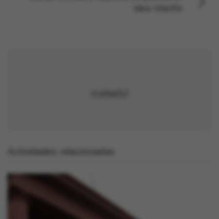
Idea Vilariño
ccebaSJ
Actividades relacionadas