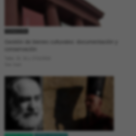
FORMACIÓN
Gestión de bienes culturales: documentación y
conservación
Taller. 15, 16 y 17/11/2016
San Juan
APOYO CCEBA
ARTES VISUALES