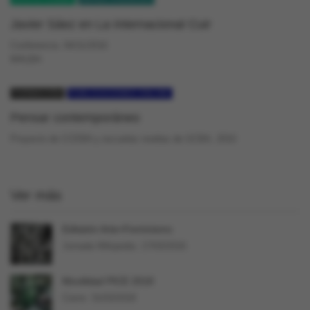
Javier Sáez en La Internacional Cuir
Conferencia. 04/11/2016
MALBA
FORMACIÓN
PUBLICACIONES ONLINE
Pensar contemporáneo
Proyecto de CCEBA y escuelas medias de GCBA, 2010
Ver más
Editatón Arte+Feminismo
Jornada Wikipedia. 17/03/2018.
Movilidad PICE 2018
Cierre: 31/03/2018